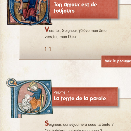
Ton amour est de
toujours
V
ers toi, Seigneur, j'élève mon âme,
vers toi, mon Dieu.
[...]
Voir le psaum
Psaume 14
La tente de la parole
S
eigneur, qui séjournera sous ta tente ?
Qui habitera ta sainte montagne ?