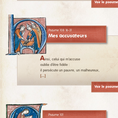
Voir le psaum
Psaume 108 16-31
Mes accusateurs
A
insi, celui qui m'accuse
oublie d'être fidèle :
il persécute un pauvre, un malheureux,
[...]
Voir le psaum
Psaume 101