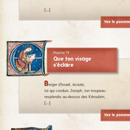
[...]
Voir le psaum
Psaume 79
Que ton visage
s'éclaire
B
erger d'Israël, écoute,
toi qui conduis Joseph, ton troupeau :
resplendis au-dessus des Kéroubim,
[...]
Voir le psaum