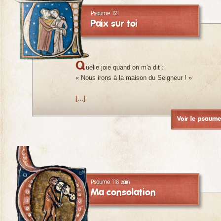
Psaume 121
Paix sur toi
Q
uelle joie quand on m'a dit :
« Nous irons à la maison du Seigneur ! »
[...]
Voir le psaum
Psaume 118 zain
Ma consolation