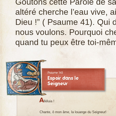
Goûtons cette Parole de sa
altéré cherche l’eau vive, 
Dieu !” ( Psaume 41). Qui d
nous voulons. Pourquoi cher
quand tu peux être toi-mê
Psaume 145
Espoir dans le
Seigneur
A
lléluia !
Chante, ô mon âme, la louange du Seigneur!