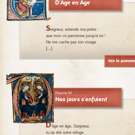
D'Age en Age
S
eigneur, entends ma prière :
que mon cri parvienne jusqu'à toi !
Ne me cache pas ton visage
[...]
Voir le psaum
Psaume 89
Nos jours s'enfuient
D
'âge en âge, Seigneur,
tu as été notre refuge.