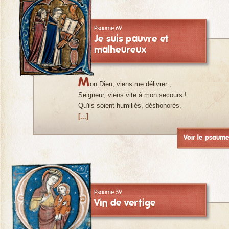
Psaume 69
Je suis pauvre et
malheureux
M
on Dieu, viens me délivrer ;
Seigneur, viens vite à mon secours !
Qu'ils soient humiliés, déshonorés,
[...]
Voir le psaum
Psaume 59
Vin de vertige