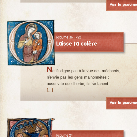
Voir le psaum
Psaume 36 1-22
Laisse ta colère
N
e t'indigne pas à la vue des méchants,
n'envie pas les gens malhonnêtes ;
aussi vite que l'herbe, ils se fanent ;
[...]
Voir le psaum
Psaume 24