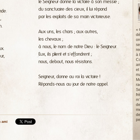
le Seigneur donne la victoire à son messie ;
du sanctuaire des cieux, il lui répond
nde.
par les exploits de sa main victorieuse.
,
n.
« 
Aux uns, les chars ; aux autres,
dé
les chevaux ;
or
se
à nous, le nom de notre Dieu : le Seigneur.
ux.
re
Eux, ils plient et s'effondrent ;
à 
ur,
Co
nous, debout, nous résistons.
an
et
ma
Seigneur, donne au roi la victoire !
Mu
Réponds-nous au jour de notre appel.
ra
Se
fr
m’
de
me
de
pe
n ami