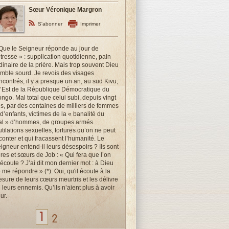
Sœur Véronique Margron
S'abonner
Imprimer
Que le Seigneur réponde au jour de
tresse » : supplication quotidienne, pain
dinaire de la prière. Mais trop souvent Dieu
mble sourd. Je revois des visages
ncontrés, il y a presque un an, au sud Kivu,
l’Est de la République Démocratique du
ngo. Mal total que celui subi, depuis vingt
s, par des centaines de milliers de femmes
 d’enfants, victimes de la « banalité du
l » d’hommes, de groupes armés.
tilations sexuelles, tortures qu’on ne peut
conter et qui fracassent l’humanité. Le
igneur entend-il leurs désespoirs ? Ils sont
ères et sœurs de Job : « Qui fera que l’on
écoute ? J’ai dit mon dernier mot : à Dieu
 me répondre » (*). Oui, qu'il écoute à la
sure de leurs cœurs meurtris et les délivre
 leurs ennemis. Qu’ils n’aient plus à avoir
ur.
1
2