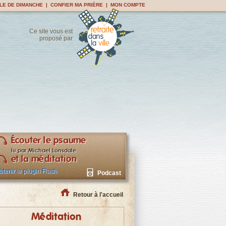
LE DE DIMANCHE
|
CONFIER MA PRIÈRE
|
MON COMPTE
Ce site vous est
proposé par
Écouter le psaume
lu par Michael Lonsdale
et la méditation
btenir le plugin Flash
Podcast
Retour à l'accueil
Méditation