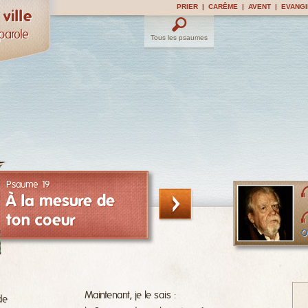
PRIER
|
CARÊME
|
AVENT
|
EVANGI
ville
 parole
Tous les psaumes
Psaume 19
À la mesure de
ton coeur
O
Maintenant, je le sais :
de