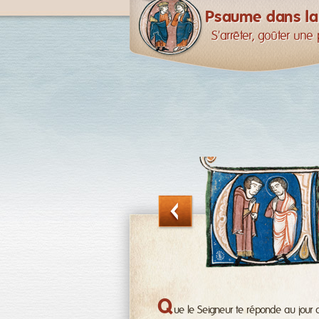
Psaume dans la 
S'arrêter, goûter une
Q
ue le Seigneur te réponde au jour 